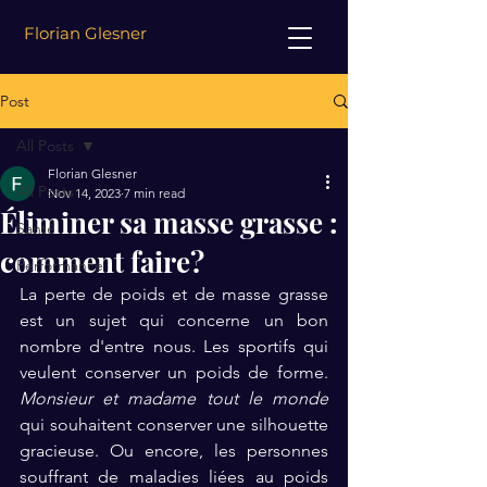
Florian Glesner
Post
All Posts
Florian Glesner
All Posts
Nov 14, 2023
7 min read
Éliminer sa masse grasse :
Santé
comment faire?
Performance
La perte de poids et de masse grasse 
est un sujet qui concerne un bon 
nombre d'entre nous. Les sportifs qui 
veulent conserver un poids de forme. 
Monsieur et madame tout le monde 
qui souhaitent conserver une silhouette 
gracieuse. Ou encore, les personnes 
souffrant de maladies liées au poids  