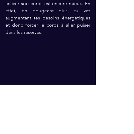
activer son corps est encore mieux. En 
effet, en bougeant plus, tu vas 
augmentant tes besoins énergétiques 
et donc forcer le corps à aller puiser 
dans les réserves. 
Bouger quotidiennement
Le premier conseil est de 
bouger très 
régulièrement
. Dans ce sens, l'OMS 
(Organisation Mondiale de la Santé) 
préconise de prévoir 30 minutes 
d'activité physique par jour. Alors, 