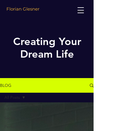
Florian Glesner
Creating Your
Dream Life
BLOG
All Posts
All Posts
Santé
Performance